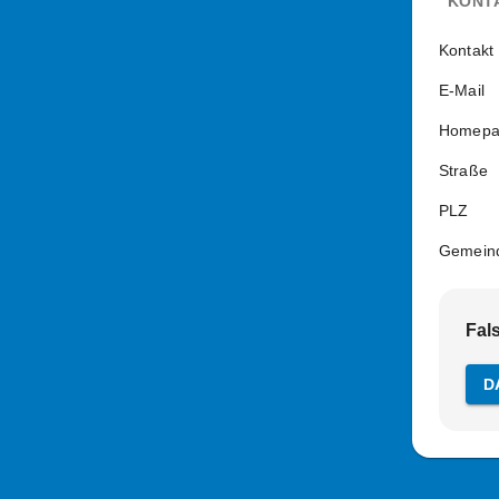
KONT
Kontakt
E-Mail
Homepa
Straße
PLZ
Gemein
Fal
D