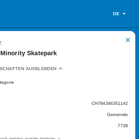
DE
close
Z
Minority Skatepark
expand_less
NSCHAFTEN AUSBLENDEN
tegorie
CH784346351142
Gemeinde
7738