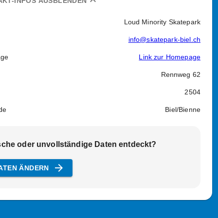
expand_less
AKT-INFOS AUSBLENDEN
Loud Minority Skatepark
info@skatepark-biel.ch
ge
Link zur Homepage
Rennweg 62
2504
de
Biel/Bienne
sche oder unvollständige Daten entdeckt?
arrow_forward
ATEN ÄNDERN