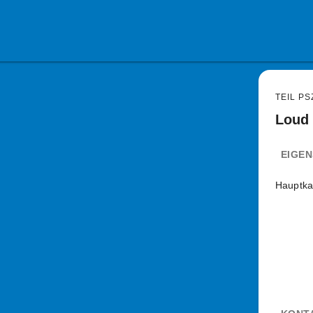
TEIL PS
Loud 
EIGE
Hauptka