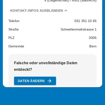
9 (Liegenschaft) / 4301 (Baurecht)
expand_less
KONTAKT-INFOS AUSBLENDEN
Telefon
031 351 10 65
Straße
Schwellenmattstrasse 1
PLZ
3005
Gemeinde
Bern
Falsche oder unvollständige Daten
entdeckt?
arrow_forward
DATEN ÄNDERN