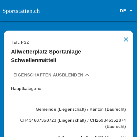
Sportstätten.ch
DE
close
TEIL PSZ
Allwetterplatz Sportanlage
Schwellenmätteli
expand_less
EIGENSCHAFTEN AUSBLENDEN
Hauptkategorie
Gemeinde (Liegenschaft) / Kanton (Baurecht)
CH434687358723 (Liegenschaft) / CH269346352874
(Baurecht)