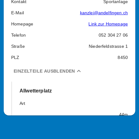
Kontakt
Sportanlage
E-Mail
kanzlei@andelfingen.ch
Homepage
Link zur Homepage
Telefon
052 304 27 06
Straße
Niederfeldstrasse 1
PLZ
8450
expand_less
EINZELTEILE AUSBLENDEN
Allwetterplatz
Art
44m
26m
Basketball (2 Felder à 24x13m), Korbball (36x23m