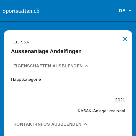
Sportstätten.ch
DE
close
TEIL SSA
Aussenanlage Andelfingen
expand_less
EIGENSCHAFTEN AUSBLENDEN
Hauptkategorie
2021
KASAK-Anlage: regional
expand_less
KONTAKT-INFOS AUSBLENDEN