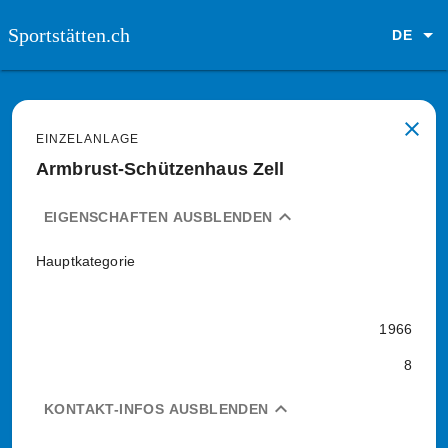
Sportstätten.ch
DE
close
EINZELANLAGE
Armbrust-Schützenhaus Zell
expand_less
EIGENSCHAFTEN AUSBLENDEN
Hauptkategorie
1966
8
expand_less
KONTAKT-INFOS AUSBLENDEN