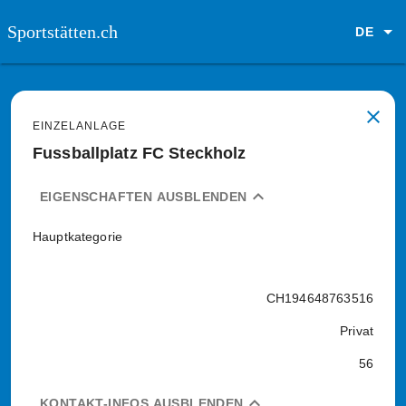
Sportstätten.ch
DE
close
EINZELANLAGE
Fussballplatz FC Steckholz
expand_less
EIGENSCHAFTEN AUSBLENDEN
Hauptkategorie
CH194648763516
Privat
56
expand_less
KONTAKT-INFOS AUSBLENDEN