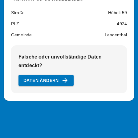
Straße
Hübeli 59
PLZ
4924
Gemeinde
Langenthal
Falsche oder unvollständige Daten
entdeckt?
arrow_forward
DATEN ÄNDERN