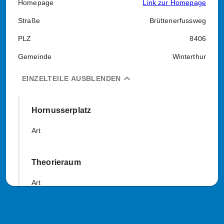
Homepage
Link zur Homepage
Straße
Brüttenerfussweg
PLZ
8406
Gemeinde
Winterthur
expand_less
EINZELTEILE AUSBLENDEN
Hornusserplatz
Art
Theorieraum
Art