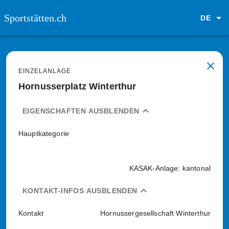
Sportstätten.ch
DE
close
EINZELANLAGE
Hornusserplatz Winterthur
expand_less
EIGENSCHAFTEN AUSBLENDEN
Hauptkategorie
KASAK-Anlage: kantonal
expand_less
KONTAKT-INFOS AUSBLENDEN
Kontakt
Hornussergesellschaft Winterthur