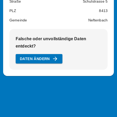
Straße
Schulstrasse 5
PLZ
8413
Gemeinde
Neftenbach
Falsche oder unvollständige Daten
entdeckt?
arrow_forward
DATEN ÄNDERN