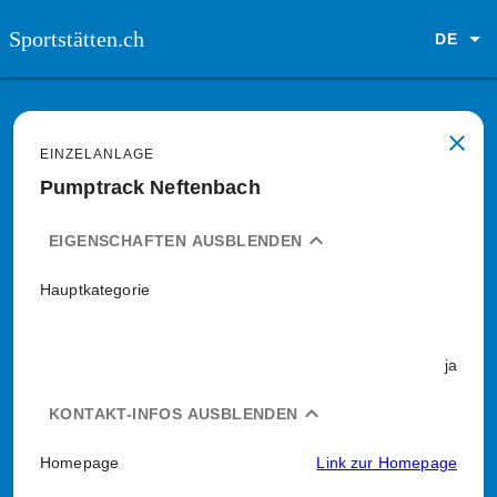
Sportstätten.ch
DE
close
EINZELANLAGE
Pumptrack Neftenbach
expand_less
EIGENSCHAFTEN AUSBLENDEN
Hauptkategorie
ja
expand_less
KONTAKT-INFOS AUSBLENDEN
Homepage
Link zur Homepage