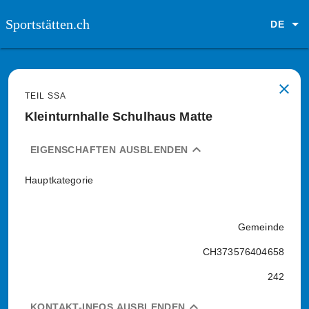
Sportstätten.ch
DE
close
TEIL SSA
Kleinturnhalle Schulhaus Matte
expand_less
EIGENSCHAFTEN AUSBLENDEN
Hauptkategorie
Gemeinde
CH373576404658
242
expand_less
KONTAKT-INFOS AUSBLENDEN