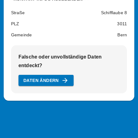
Straße
Schifflaube 8
PLZ
3011
Gemeinde
Bern
Falsche oder unvollständige Daten
entdeckt?
arrow_forward
DATEN ÄNDERN