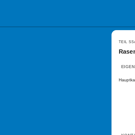
TEIL SS
Rasen
EIGE
Hauptka