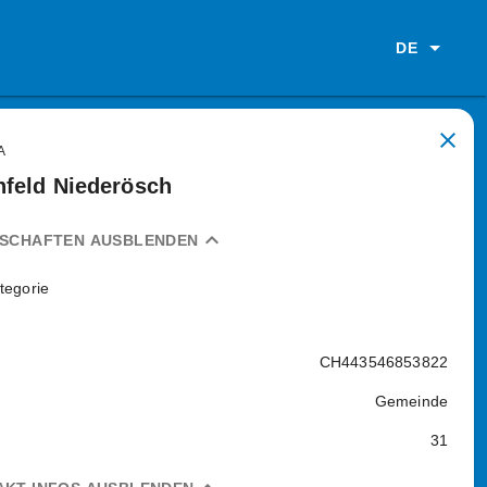
DE
close
A
feld Niederösch
expand_less
NSCHAFTEN AUSBLENDEN
tegorie
CH443546853822
Gemeinde
31