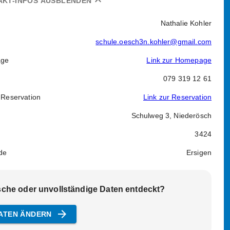
expand_less
AKT-INFOS AUSBLENDEN
Nathalie Kohler
schule.oesch3n.kohler@gmail.com
ge
Link zur Homepage
079 319 12 61
 Reservation
Link zur Reservation
Schulweg 3, Niederösch
3424
de
Ersigen
sche oder unvollständige Daten entdeckt?
arrow_forward
ATEN ÄNDERN