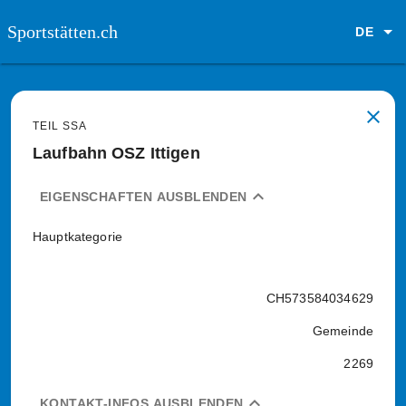
Sportstätten.ch
DE
close
TEIL SSA
Laufbahn OSZ Ittigen
expand_less
EIGENSCHAFTEN AUSBLENDEN
Hauptkategorie
CH573584034629
Gemeinde
2269
expand_less
KONTAKT-INFOS AUSBLENDEN