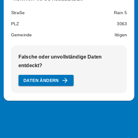
Straße
Rain 5
PLZ
3063
Gemeinde
Ittigen
Falsche oder unvollständige Daten
entdeckt?
arrow_forward
DATEN ÄNDERN