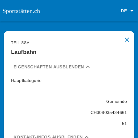
Sportstätten.ch
DE
close
TEIL SSA
Laufbahn
expand_less
EIGENSCHAFTEN AUSBLENDEN
Hauptkategorie
Gemeinde
CH308035434661
51
expand_less
KONTAKT-INFOS AUSBLENDEN