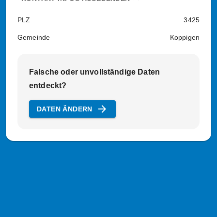
PLZ
3425
Gemeinde
Koppigen
Falsche oder unvollständige Daten
entdeckt?
arrow_forward
DATEN ÄNDERN