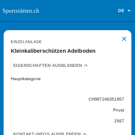
Sportstätten.ch
DE
close
EINZELANLAGE
Kleinkaliberschützen Adelboden
expand_less
EIGENSCHAFTEN AUSBLENDEN
Hauptkategorie
CH987246351857
Privat
2667
expand_less
KONTAKT-INFOS AUSBLENDEN