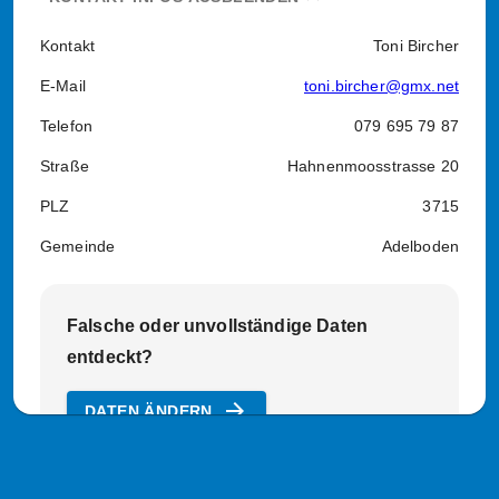
Kontakt
Toni Bircher
E-Mail
toni.bircher@gmx.net
Telefon
079 695 79 87
Straße
Hahnenmoosstrasse 20
PLZ
3715
Gemeinde
Adelboden
Falsche oder unvollständige Daten
entdeckt?
arrow_forward
DATEN ÄNDERN