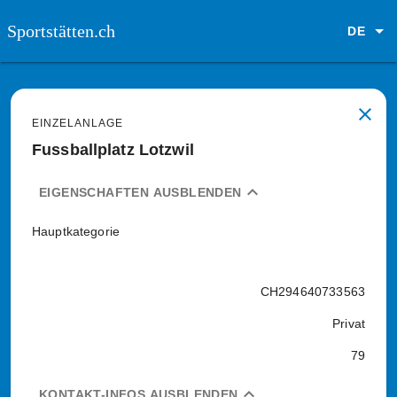
Sportstätten.ch
DE
close
EINZELANLAGE
Fussballplatz Lotzwil
expand_less
EIGENSCHAFTEN AUSBLENDEN
Hauptkategorie
CH294640733563
Privat
79
expand_less
KONTAKT-INFOS AUSBLENDEN