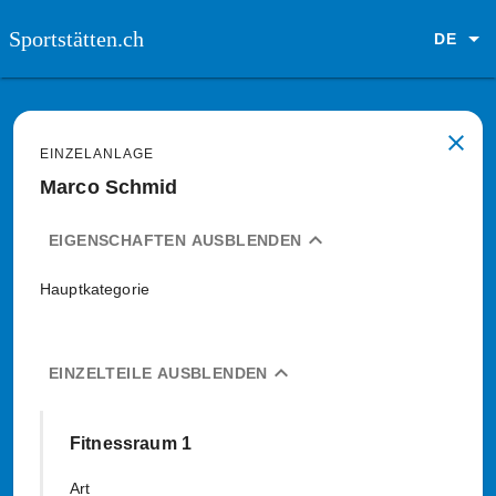
Sportstätten.ch
DE
close
EINZELANLAGE
Marco Schmid
expand_less
EIGENSCHAFTEN AUSBLENDEN
Hauptkategorie
expand_less
EINZELTEILE AUSBLENDEN
Fitnessraum 1
Art