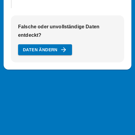
Falsche oder unvollständige Daten
entdeckt?
arrow_forward
DATEN ÄNDERN