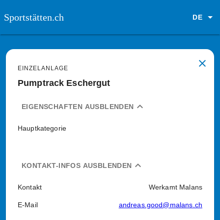
Sportstätten.ch
DE
close
EINZELANLAGE
Pumptrack Eschergut
expand_less
EIGENSCHAFTEN AUSBLENDEN
Hauptkategorie
expand_less
KONTAKT-INFOS AUSBLENDEN
Kontakt
Werkamt Malans
E-Mail
andreas.good@malans.ch