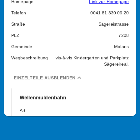
Homepage
Link zur Homepage
Telefon
0041 81 330 06 20
Straße
Sägereistrasse
PLZ
7208
Gemeinde
Malans
Wegbeschreibung
vis-à-vis Kindergarten und Parkplatz
Sägereireal.
expand_less
EINZELTEILE AUSBLENDEN
Wellenmuldenbahn
Art
ja, unentgeltlich
2016