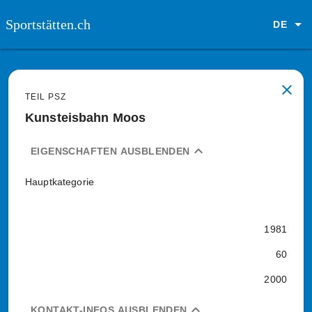
Sportstätten.ch
DE
close
TEIL PSZ
Kunsteisbahn Moos
expand_less
EIGENSCHAFTEN AUSBLENDEN
Hauptkategorie
1981
60
2000
expand_less
KONTAKT-INFOS AUSBLENDEN