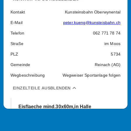
Kontakt
Kunsteinsbahn Oberwynental
E-Mail
peter.kueng@kunsteisbahn.ch
Telefon
062 771 78 74
Straße
im Moos
PLZ
5734
Gemeinde
Reinach (AG)
Wegbeschreibung
Wegweiser Sportanlage folgen
expand_less
EINZELTEILE AUSBLENDEN
Eisflaeche mind.30x60m,in Halle
Art
17