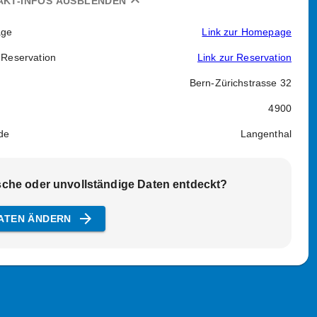
expand_less
AKT-INFOS AUSBLENDEN
ge
Link zur Homepage
 Reservation
Link zur Reservation
Bern-Zürichstrasse 32
4900
de
Langenthal
sche oder unvollständige Daten entdeckt?
arrow_forward
ATEN ÄNDERN