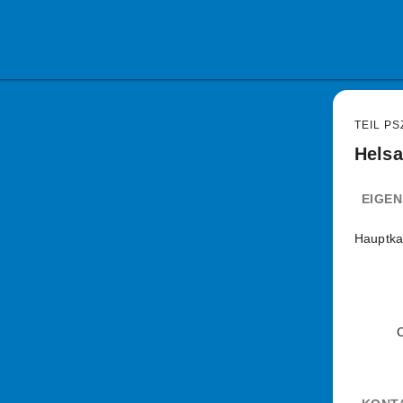
TEIL PS
Helsa
EIGE
Hauptka