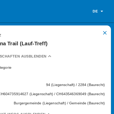
DE
close
Z
na Trail (Lauf-Treff)
expand_less
NSCHAFTEN AUSBLENDEN
tegorie
94 (Liegenschaft) / 2284 (Baurecht)
CH604735914627 (Liegenschaft) / CH643546369049 (Baurecht)
Burgergemeinde (Liegenschaft) / Gemeinde (Baurecht)