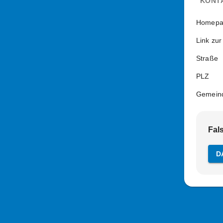
KONT
Homepa
Link zur
Straße
PLZ
Gemein
Fal
D