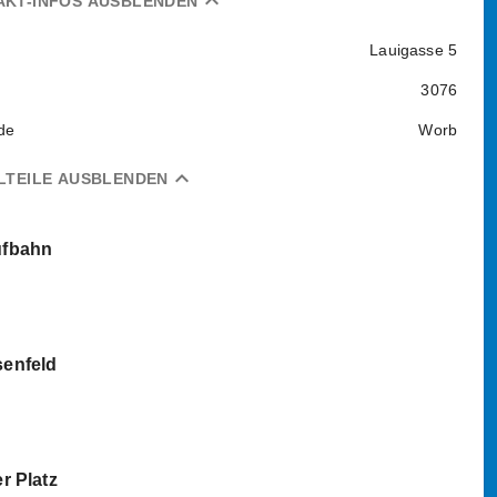
expand_less
AKT-INFOS AUSBLENDEN
Lauigasse 5
3076
de
Worb
expand_less
LTEILE AUSBLENDEN
ufbahn
enfeld
er Platz