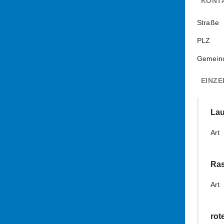
KONT
Straße
PLZ
Gemein
EINZE
La
Art
Ras
Art
rot