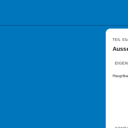
TEIL SS
Auss
EIGE
Hauptka