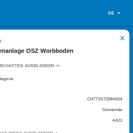
DE
close
A
enanlage OSZ Worbboden
expand_less
NSCHAFTEN AUSBLENDEN
tegorie
CH773572084654
Gemeinde
4421