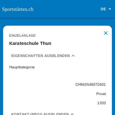
Sportstätten.ch
DE
close
EINZELANLAGE
Karateschule Thun
expand_less
EIGENSCHAFTEN AUSBLENDEN
Hauptkategorie
CH943546072601
Privat
1333
expand_less
KONTAKT-INFOS AUSBLENDEN