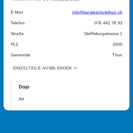
E-Mail
info@karateschulethun.ch
Telefon
076 442 78 93
Straße
Steffisburgstrasse 1
PLZ
3600
Gemeinde
Thun
expand_less
EINZELTEILE AUSBLENDEN
Dojo
Art
Falsche oder unvollständige Daten