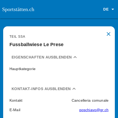
Sportstätten.ch
DE
close
TEIL SSA
Fussballwiese Le Prese
expand_less
EIGENSCHAFTEN AUSBLENDEN
Hauptkategorie
expand_less
KONTAKT-INFOS AUSBLENDEN
Kontakt
Cancelleria comunale
E-Mail
poschiavo@gr.ch