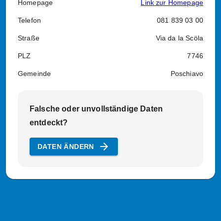
Homepage
Link zur Homepage
Telefon
081 839 03 00
Straße
Via da la Scöla
PLZ
7746
Gemeinde
Poschiavo
Falsche oder unvollständige Daten
entdeckt?
arrow_forward
DATEN ÄNDERN