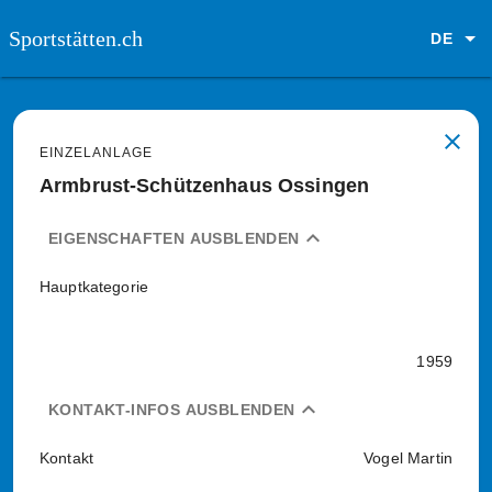
Sportstätten.ch
DE
close
EINZELANLAGE
Armbrust-Schützenhaus Ossingen
expand_less
EIGENSCHAFTEN AUSBLENDEN
Hauptkategorie
1959
expand_less
KONTAKT-INFOS AUSBLENDEN
Kontakt
Vogel Martin