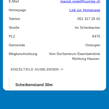
E-Mail
marest.vogel@sunrise.ch
Homepage
Link zur Homepage
Telefon
052 317 25 02
Straße
Im Schenkacker
PLZ
8475
Gemeinde
Ossingen
Wegbeschreibung
Vom Dorfzentrum Eisenbahnlinie
Richtung Hausen.
expand_less
EINZELTEILE AUSBLENDEN
Scheibenstand 30m
Art
ja, gegen Entgeld