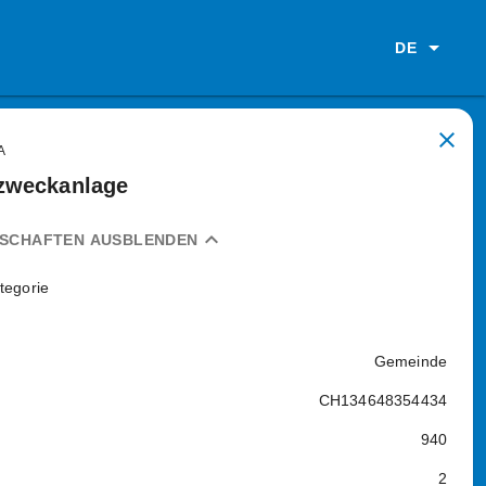
DE
close
A
zweckanlage
expand_less
NSCHAFTEN AUSBLENDEN
tegorie
Gemeinde
CH134648354434
940
2