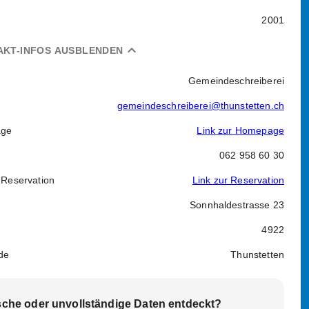
2001
expand_less
AKT-INFOS AUSBLENDEN
Gemeindeschreiberei
gemeindeschreiberei@thunstetten.ch
ge
Link zur Homepage
062 958 60 30
 Reservation
Link zur Reservation
Sonnhaldestrasse 23
4922
de
Thunstetten
sche oder unvollständige Daten entdeckt?