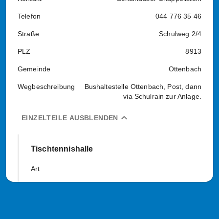
Telefon
044 776 35 46
Straße
Schulweg 2/4
PLZ
8913
Gemeinde
Ottenbach
Wegbeschreibung
Bushaltestelle Ottenbach, Post, dann
via Schulrain zur Anlage.
expand_less
EINZELTEILE AUSBLENDEN
Tischtennishalle
Art
24
15