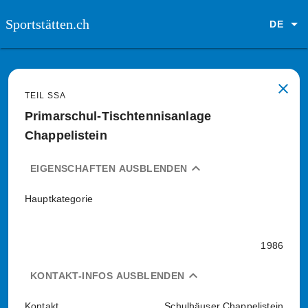
Sportstätten.ch
DE
close
TEIL SSA
Primarschul-Tischtennisanlage
Chappelistein
expand_less
EIGENSCHAFTEN AUSBLENDEN
Hauptkategorie
1986
expand_less
KONTAKT-INFOS AUSBLENDEN
Kontakt
Schulhäuser Chappelistein