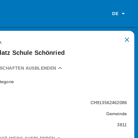
DE
close
A
latz Schule Schönried
expand_less
NSCHAFTEN AUSBLENDEN
tegorie
CH913562462086
Gemeinde
3811