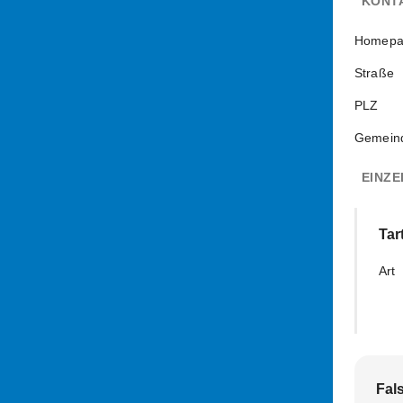
KONT
Homepa
Straße
PLZ
Gemein
EINZE
Tar
Art
Fal