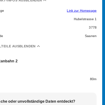
expand_less
AKT-INFOS AUSBLENDEN
ge
Link zur Homepage
Hubelstrasse 1
3778
de
Saanen
expand_less
LTEILE AUSBLENDEN
tanbahn 2
80m
sche oder unvollständige Daten entdeckt?