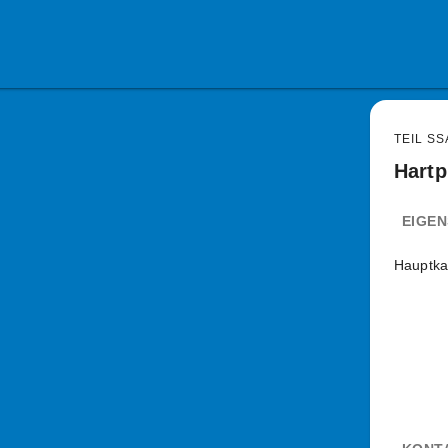
TEIL SS
Hartp
EIGE
Hauptka