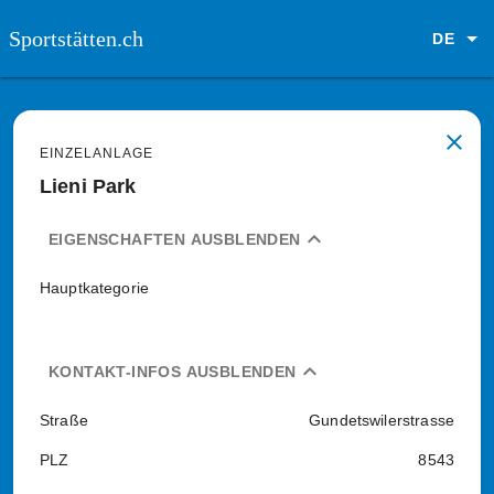
Sportstätten.ch
DE
close
EINZELANLAGE
Lieni Park
expand_less
EIGENSCHAFTEN AUSBLENDEN
Hauptkategorie
expand_less
KONTAKT-INFOS AUSBLENDEN
Straße
Gundetswilerstrasse
PLZ
8543