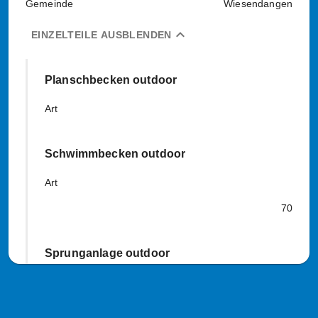
Gemeinde
Wiesendangen
expand_less
EINZELTEILE AUSBLENDEN
Planschbecken outdoor
Art
Schwimmbecken outdoor
Art
70
Sprunganlage outdoor
Art
2