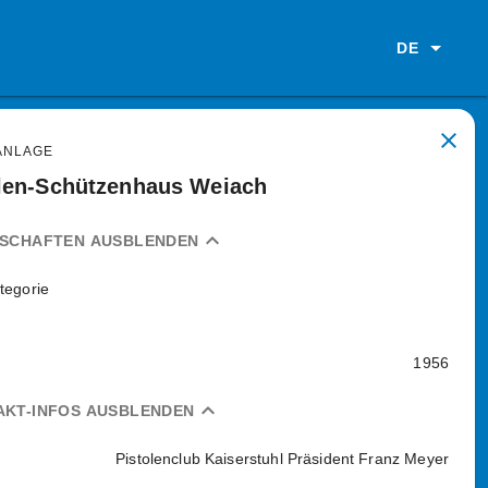
DE
close
ANLAGE
len-Schützenhaus Weiach
expand_less
NSCHAFTEN AUSBLENDEN
tegorie
1956
expand_less
AKT-INFOS AUSBLENDEN
Pistolenclub Kaiserstuhl Präsident Franz Meyer