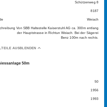
Schützenweg 8
8187
de
Weiach
chreibung
Von SBB Haltestelle Kaiserstuhl AG ca. 300m entlang
der Hauptstrasse in Richtun Weiach. Bei der Sägerei
Benz 100m nach rechts.
expand_less
LTEILE AUSBLENDEN
iessanlage 50m
50
1956
1993