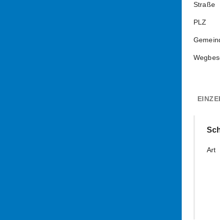
Straße
PLZ
Gemein
Wegbes
EINZE
Sch
Art