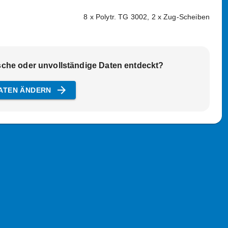
8 x Polytr. TG 3002, 2 x Zug-Scheiben
sche oder unvollständige Daten entdeckt?
arrow_forward
ATEN ÄNDERN