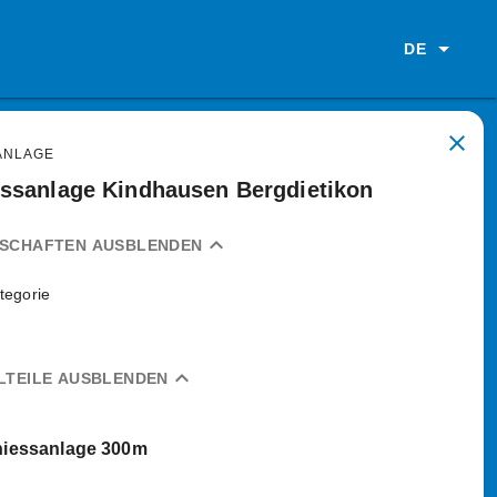
DE
close
ANLAGE
ssanlage Kindhausen Bergdietikon
expand_less
NSCHAFTEN AUSBLENDEN
tegorie
expand_less
LTEILE AUSBLENDEN
iessanlage 300m