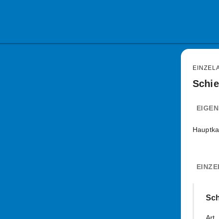
EINZEL
Schie
EIGE
Hauptka
EINZE
Sch
Art