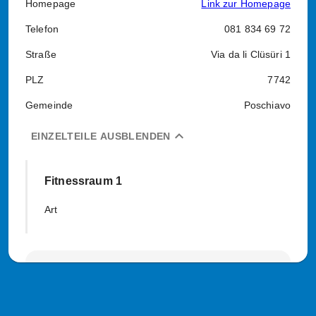
Homepage
Link zur Homepage
Telefon
081 834 69 72
Straße
Via da li Clüsüri 1
PLZ
7742
Gemeinde
Poschiavo
expand_less
EINZELTEILE AUSBLENDEN
Fitnessraum 1
Art
Falsche oder unvollständige Daten
entdeckt?