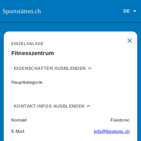
Sportstätten.ch
DE
close
EINZELANLAGE
Fitnesszentrum
expand_less
EIGENSCHAFTEN AUSBLENDEN
Hauptkategorie
expand_less
KONTAKT-INFOS AUSBLENDEN
Kontakt
Fisiotonic
E-Mail
info@fisiotonic.ch