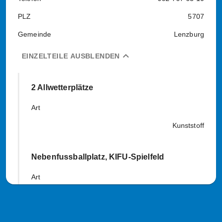
PLZ
5707
Gemeinde
Lenzburg
expand_less
EINZELTEILE AUSBLENDEN
2 Allwetterplätze
Art
Kunststoff
Nebenfussballplatz, KIFU-Spielfeld
Art
90
48