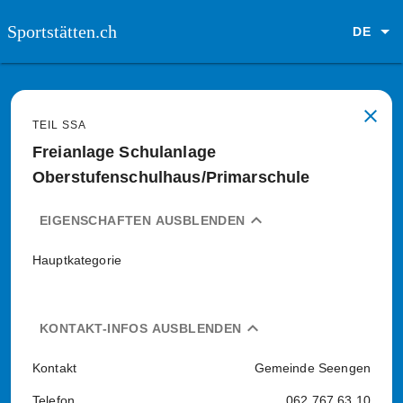
Sportstätten.ch
DE
close
TEIL SSA
Freianlage Schulanlage
Oberstufenschulhaus/Primarschule
expand_less
EIGENSCHAFTEN AUSBLENDEN
Hauptkategorie
expand_less
KONTAKT-INFOS AUSBLENDEN
Kontakt
Gemeinde Seengen
Telefon
062 767 63 10