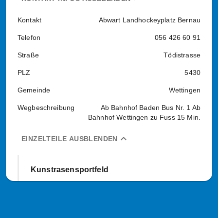
Kontakt
Abwart Landhockeyplatz Bernau
Telefon
056 426 60 91
Straße
Tödistrasse
PLZ
5430
Gemeinde
Wettingen
Wegbeschreibung
Ab Bahnhof Baden Bus Nr. 1 Ab
Bahnhof Wettingen zu Fuss 15 Min.
expand_less
EINZELTEILE AUSBLENDEN
Kunstrasensportfeld
Art
90