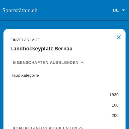
Sportstätten.ch
DE
close
EINZELANLAGE
Landhockeyplatz Bernau
expand_less
EIGENSCHAFTEN AUSBLENDEN
Hauptkategorie
1930
100
200
expand_less
KONTAKT-INFOS AUSBLENDEN