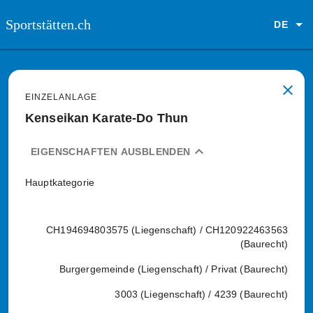
Sportstätten.ch
DE
close
EINZELANLAGE
Kenseikan Karate-Do Thun
expand_less
EIGENSCHAFTEN AUSBLENDEN
Hauptkategorie
CH194694803575 (Liegenschaft) / CH120922463563
(Baurecht)
Burgergemeinde (Liegenschaft) / Privat (Baurecht)
3003 (Liegenschaft) / 4239 (Baurecht)