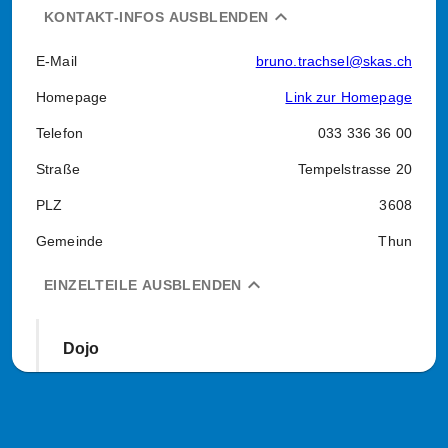
expand_less
KONTAKT-INFOS AUSBLENDEN
E-Mail
bruno.trachsel@skas.ch
Homepage
Link zur Homepage
Telefon
033 336 36 00
Straße
Tempelstrasse 20
PLZ
3608
Gemeinde
Thun
expand_less
EINZELTEILE AUSBLENDEN
Dojo
Art