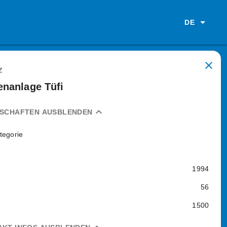
DE
close
Z
nanlage Tüfi
expand_less
NSCHAFTEN AUSBLENDEN
tegorie
1994
56
1500