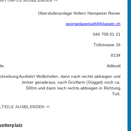
expand_less
AKT-INFOS AUSBLENDEN
Oberstufenanlage Hofern Hanspeter Reiser
sportanlagetuefi@bluewin.ch
044 709 01 21
Tüfistrasse 16
8134
de
Adliswil
chreibung
Ausfahrt Wollishofen, dann nach rechts abbiegen und
immer geradeaus, nach Grütfarm (Güggel) noch ca.
500m und dann nach rechts abbiegen in Richtung
Tüfi.
expand_less
LTEILE AUSBLENDEN
wetterplatz