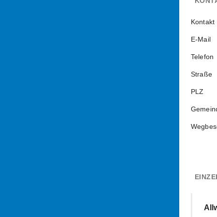
KONT
Kontakt
E-Mail
Telefon
Straße
PLZ
Gemein
Wegbes
EINZE
All