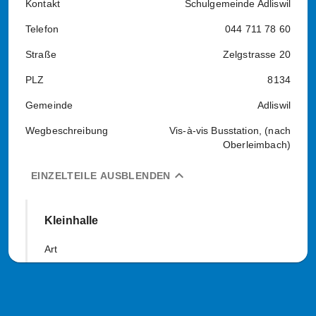
Kontakt
Schulgemeinde Adliswil
Telefon
044 711 78 60
Straße
Zelgstrasse 20
PLZ
8134
Gemeinde
Adliswil
Wegbeschreibung
Vis-à-vis Busstation, (nach
Oberleimbach)
expand_less
EINZELTEILE AUSBLENDEN
Kleinhalle
Art
12
108