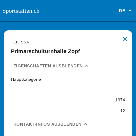
Sportstätten.ch
DE
close
TEIL SSA
Primarschulturnhalle Zopf
expand_less
EIGENSCHAFTEN AUSBLENDEN
Hauptkategorie
1974
12
expand_less
KONTAKT-INFOS AUSBLENDEN