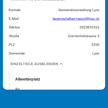
Kontakt
Gemeindeverwaltung Lyss
E-Mail
liegenschaften+sport@lyss.ch
Telefon
0323870315
Straße
Grentschelstrasse 3
PLZ
3250
Gemeinde
Lyss
expand_less
EINZELTEILE AUSBLENDEN
Allwetterplatz
Art
Kletterwand