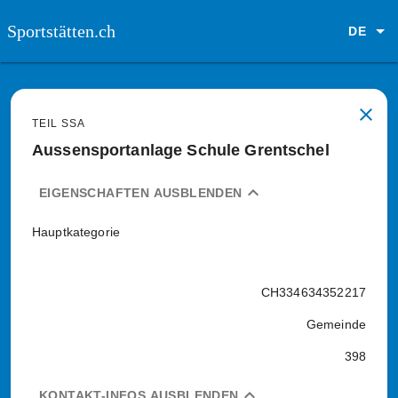
Sportstätten.ch
DE
close
TEIL SSA
Aussensportanlage Schule Grentschel
expand_less
EIGENSCHAFTEN AUSBLENDEN
Hauptkategorie
CH334634352217
Gemeinde
398
expand_less
KONTAKT-INFOS AUSBLENDEN