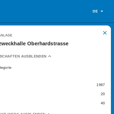
DE
close
ANLAGE
weckhalle Oberhardstrasse
expand_less
NSCHAFTEN AUSBLENDEN
tegorie
1987
20
40