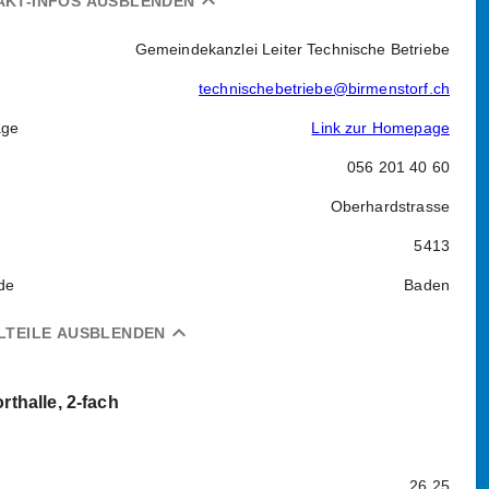
expand_less
AKT-INFOS AUSBLENDEN
Gemeindekanzlei Leiter Technische Betriebe
technischebetriebe@birmenstorf.ch
ge
Link zur Homepage
056 201 40 60
Oberhardstrasse
5413
de
Baden
expand_less
LTEILE AUSBLENDEN
rthalle, 2-fach
26.25