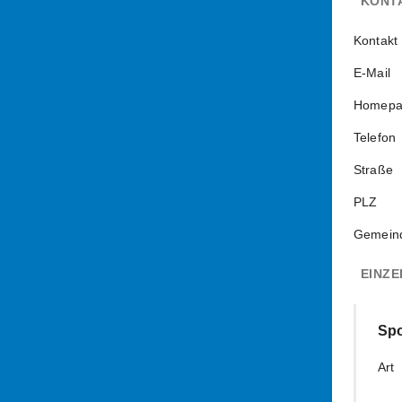
KONT
Kontakt
E-Mail
Homepa
Telefon
Straße
PLZ
Gemein
EINZE
Spo
Art