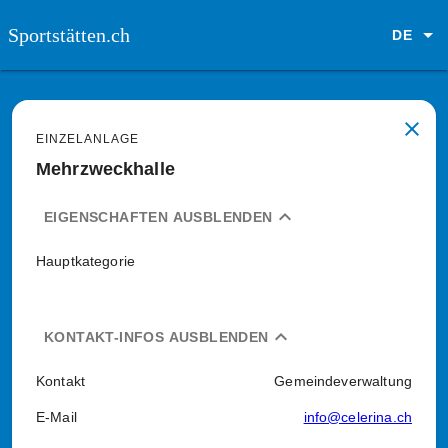
Sportstätten.ch
DE
close
EINZELANLAGE
Mehrzweckhalle
expand_less
EIGENSCHAFTEN AUSBLENDEN
Hauptkategorie
expand_less
KONTAKT-INFOS AUSBLENDEN
Kontakt
Gemeindeverwaltung
E-Mail
info@celerina.ch