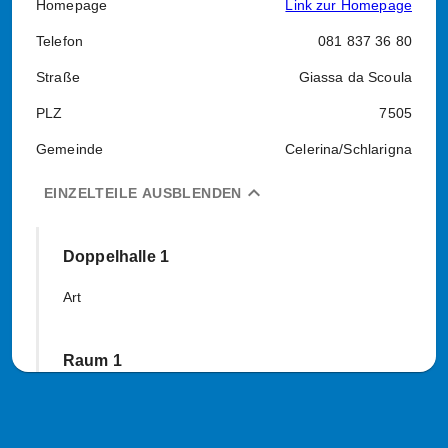
Homepage
Link zur Homepage
Telefon
081 837 36 80
Straße
Giassa da Scoula
PLZ
7505
Gemeinde
Celerina/Schlarigna
expand_less
EINZELTEILE AUSBLENDEN
Doppelhalle 1
Art
Raum 1
Art