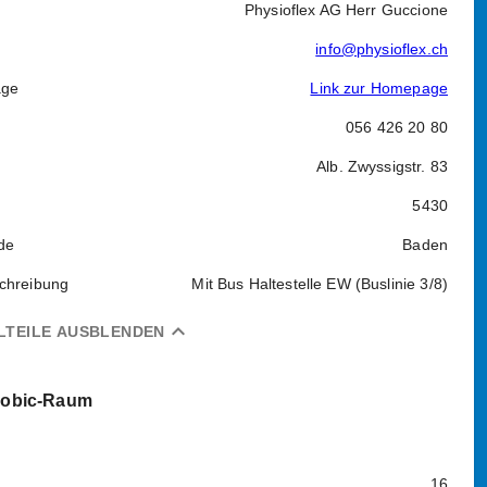
Physioflex AG Herr Guccione
info@physioflex.ch
ge
Link zur Homepage
056 426 20 80
Alb. Zwyssigstr. 83
5430
de
Baden
chreibung
Mit Bus Haltestelle EW (Buslinie 3/8)
expand_less
LTEILE AUSBLENDEN
robic-Raum
16