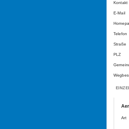
Kontakt
E-Mail
Homepa
Telefon
Straße
PLZ
Gemein
Wegbes
EINZE
Ae
Art