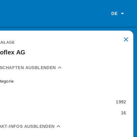
DE
close
ANLAGE
oflex AG
expand_less
NSCHAFTEN AUSBLENDEN
tegorie
1992
16
expand_less
AKT-INFOS AUSBLENDEN