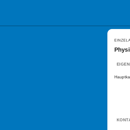
EINZEL
Physi
EIGE
Hauptka
KONT