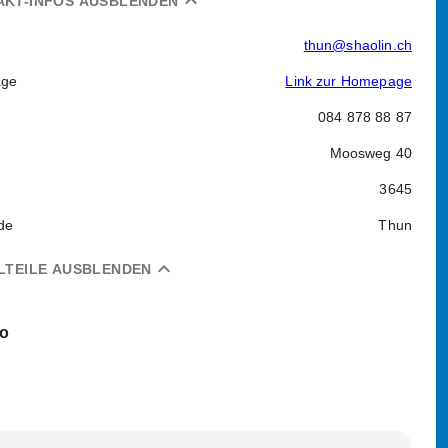
expand_less
AKT-INFOS AUSBLENDEN
thun@shaolin.ch
ge
Link zur Homepage
084 878 88 87
Moosweg 40
3645
de
Thun
expand_less
LTEILE AUSBLENDEN
jo