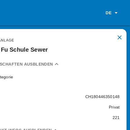
DE
close
ANLAGE
 Fu Schule Sewer
expand_less
NSCHAFTEN AUSBLENDEN
tegorie
CH180446350148
Privat
221