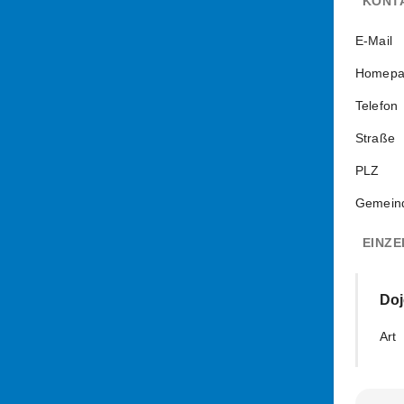
KONT
E-Mail
Homepa
Telefon
Straße
PLZ
Gemein
EINZE
Do
Art